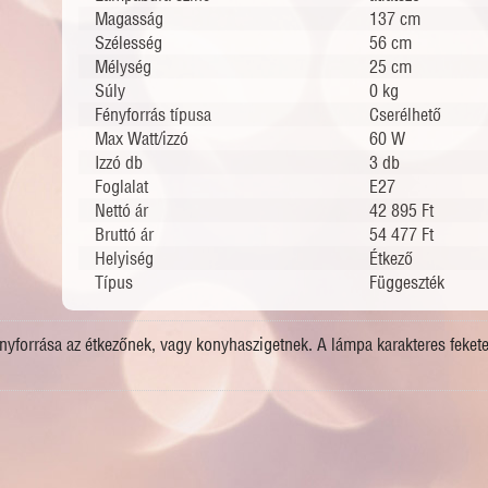
Magasság
137 cm
Szélesség
56 cm
Mélység
25 cm
Súly
0 kg
Fényforrás típusa
Cserélhető
Max Watt/izzó
60 W
Izzó db
3 db
Foglalat
E27
Nettó ár
42 895 Ft
Bruttó ár
54 477 Ft
Helyiség
Étkező
Típus
Függeszték
forrása az étkezőnek, vagy konyhaszigetnek. A lámpa karakteres fekete k