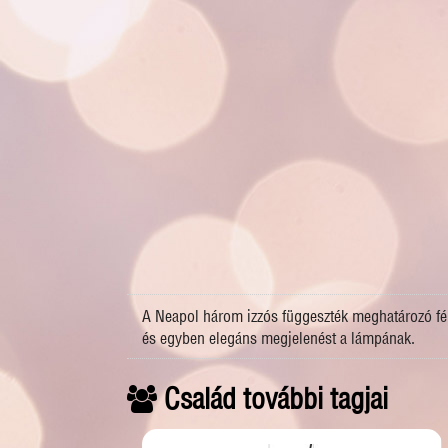
A Neapol három izzós függeszték meghatározó fény
és egyben elegáns megjelenést a lámpának.
Család további tagjai