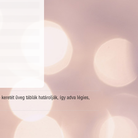
eretét üveg táblák határolják, így adva légies,