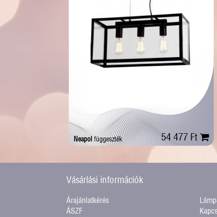
54 477 Ft
Neapol
függeszték
Vásárlási információk
Árajánlatkérés
Lámpa
ÁSZF
Kapcs