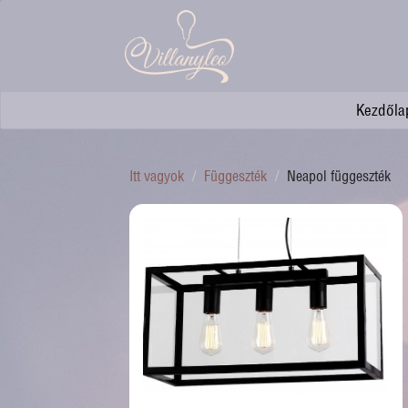
Kezdőla
Itt vagyok
Függeszték
Neapol függeszték