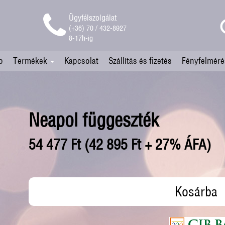
Ügyfélszolgálat
(+36) 70 / 432-8927
8-17h-ig
p
Termékek
Kapcsolat
Szállítás és fizetés
Fényfelméré
Neapol függeszték
54 477 Ft (42 895 Ft + 27% ÁFA)