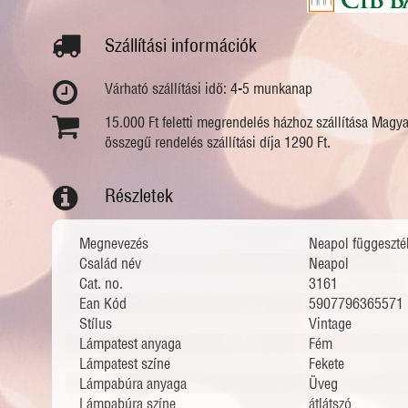
Szállítási információk
Várható szállítási idő: 4-5 munkanap
15.000 Ft feletti megrendelés házhoz szállítása Magy
összegű rendelés szállítási díja 1290 Ft.
Részletek
Megnevezés
Neapol függeszté
Család név
Neapol
Cat. no.
3161
Ean Kód
5907796365571
Stílus
Vintage
Lámpatest anyaga
Fém
Lámpatest színe
Fekete
Lámpabúra anyaga
Üveg
Lámpabúra színe
átlátszó