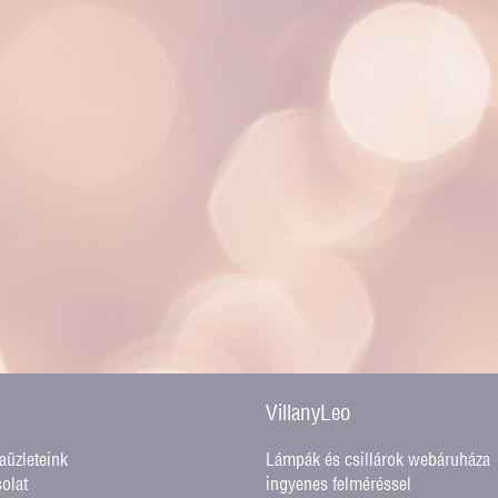
VillanyLeo
üzleteink
Lámpák és csillárok webáruháza
olat
ingyenes felméréssel