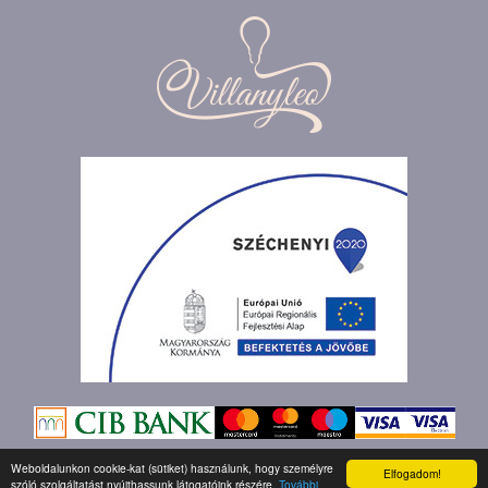
Weboldalunkon cookie-kat (sütiket) használunk, hogy személyre
Elfogadom!
szóló szolgáltatást nyújthassunk látogatóink részére.
További