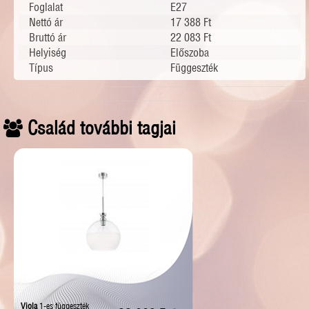
Foglalat
E27
Nettó ár
17 388 Ft
Bruttó ár
22 083 Ft
Helyiség
Előszoba
Típus
Függeszték
Család további tagjai
Viola
1-es függeszték