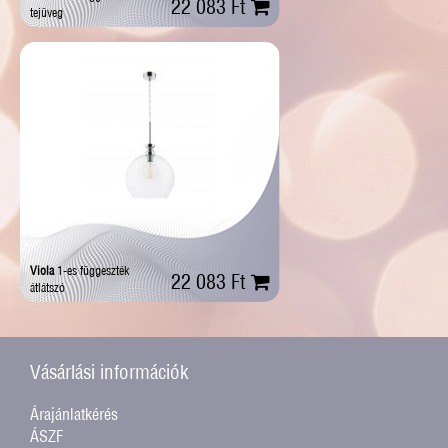
22 083 Ft
tejüveg
Viola
1-es függeszték
22 083 Ft
átlátszó
Vásárlási információk
Árajánlatkérés
ÁSZF