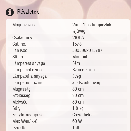
Részletek
Megnevezés
Viola 1-es függeszték
tejüveg
Család név
VIOLA
Cat. no.
1578
Ean Kód
5905962015787
Stílus
Minimál
Lámpatest anyaga
Fém
Lámpatest színe
Színes króm
Lámpabúra anyaga
üveg
Lámpabúra színe
átlátszó/tejüveg
Magasság
80 cm
Szélesség
30 cm
Mélység
30 cm
Súly
1.8 kg
Fényforrás típusa
Cserélhető
Max Watt/izzó
60 W
Izzó db
1 db