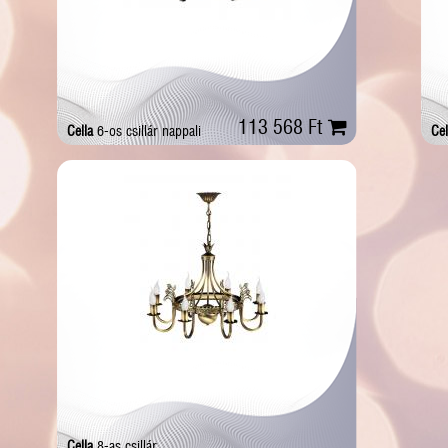
113 568 Ft
Cella
6-os csillár nappali
Cel
Cella
8-as csillár