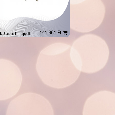
141 961 Ft
la
8-as csillár nappali