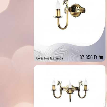
37 856 Ft
Cella
1-es fali lámpa