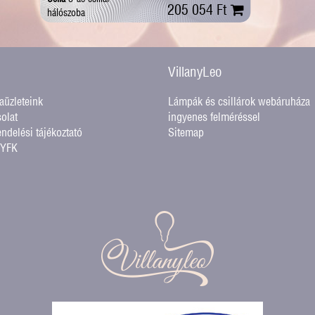
205 054 Ft
hálószoba
VillanyLeo
üzleteink
Lámpák és csillárok webáruháza
olat
ingyenes felméréssel
endelési tájékoztató
Sitemap
GYFK