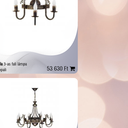
la
3-as fali lámpa
53 630 Ft
pali