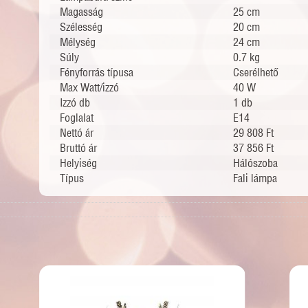
Magasság
25 cm
Szélesség
20 cm
Mélység
24 cm
Súly
0.7 kg
Fényforrás típusa
Cserélhető
Max Watt/izzó
40 W
Izzó db
1 db
Foglalat
E14
Nettó ár
29 808 Ft
Bruttó ár
37 856 Ft
Helyiség
Hálószoba
Típus
Fali lámpa