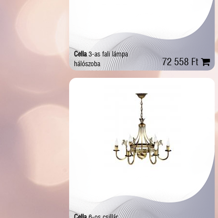
Cella
3-as fali lámpa
72 558 Ft
hálószoba
Cella
6-os csillár