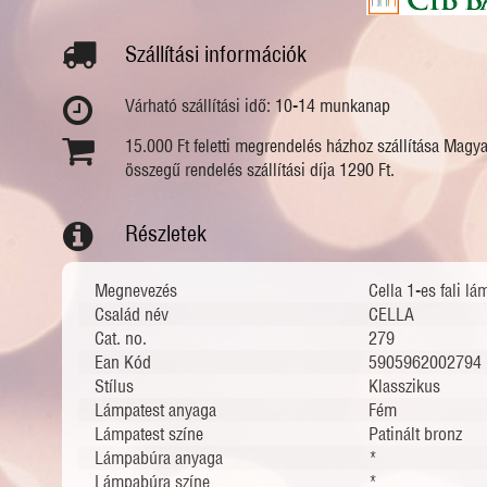
Szállítási információk
Várható szállítási idő: 10-14 munkanap
15.000 Ft feletti megrendelés házhoz szállítása Magy
összegű rendelés szállítási díja 1290 Ft.
Részletek
Megnevezés
Cella 1-es fali lá
Család név
CELLA
Cat. no.
279
Ean Kód
5905962002794
Stílus
Klasszikus
Lámpatest anyaga
Fém
Lámpatest színe
Patinált bronz
Lámpabúra anyaga
*
Lámpabúra színe
*