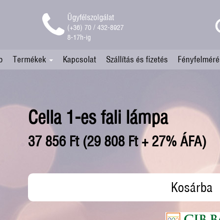
Ügyfélszolgálat
(+36) 70 / 432-8927
8-17h-ig
p
Termékek
Kapcsolat
Szállítás és fizetés
Fényfelméré
Cella 1-es fali lámpa
37 856 Ft (29 808 Ft + 27% ÁFA)