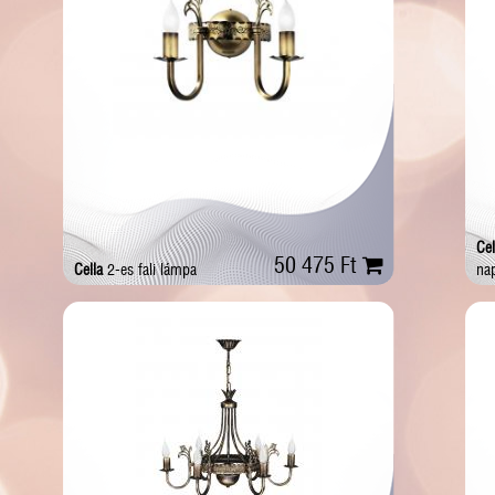
Cel
50 475 Ft
Cella
2-es fali lámpa
nap