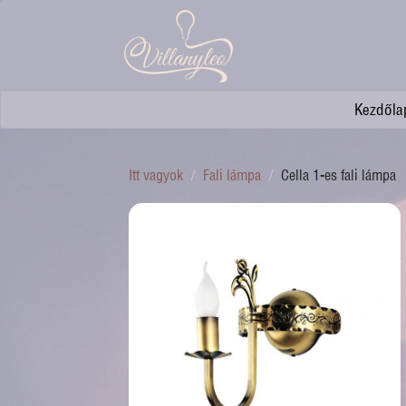
Kezdőla
Itt vagyok
Fali lámpa
Cella 1-es fali lámpa