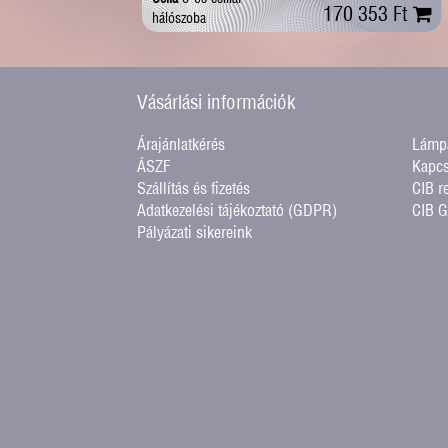
170 353 Ft
hálószoba
Vásárlási információk
Árajánlatkérés
Lámpa
ÁSZF
Kapcs
Szállítás és fizetés
CIB r
Adatkezelési tájékoztató (GDPR)
CIB 
Pályázati sikereink