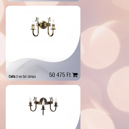
50 475 Ft
Cella
2-es fali lámpa