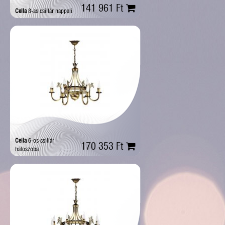
141 961 Ft
Cella
8-as csillár nappali
Cella
6-os csillár
170 353 Ft
hálószoba