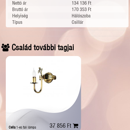
Nettó ár
134 136 Ft
Bruttó ár
170 353 Ft
Helyiség
Hálószoba
Típus
Csillár
Család további tagjai
37 856 Ft
Cella
1-es fali lámpa