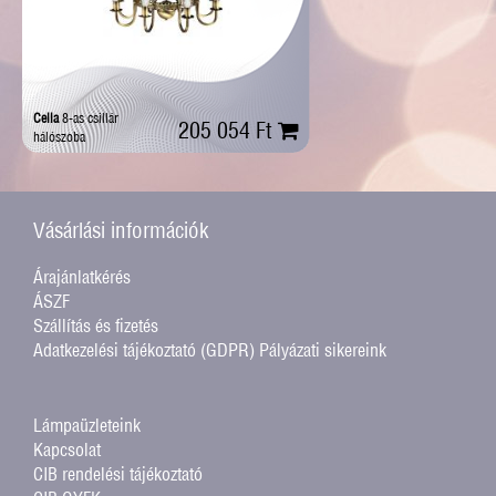
Cella
8-as csillár
205 054 Ft
hálószoba
Vásárlási információk
Árajánlatkérés
ÁSZF
Szállítás és fizetés
Adatkezelési tájékoztató (GDPR)
Pályázati sikereink
Lámpaüzleteink
Kapcsolat
CIB rendelési tájékoztató