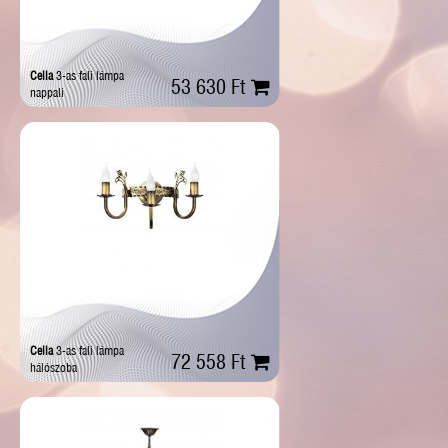
Cella
3-as fali lámpa
53 630 Ft
nappali
Cella
3-as fali lámpa
72 558 Ft
hálószoba