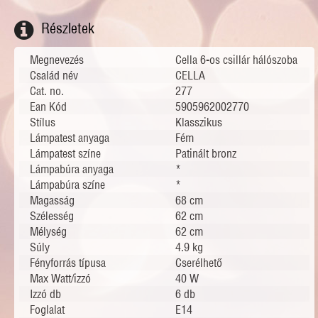
Részletek
Megnevezés
Cella 6-os csillár hálószoba
Család név
CELLA
Cat. no.
277
Ean Kód
5905962002770
Stílus
Klasszikus
Lámpatest anyaga
Fém
Lámpatest színe
Patinált bronz
Lámpabúra anyaga
*
Lámpabúra színe
*
Magasság
68 cm
Szélesség
62 cm
Mélység
62 cm
Súly
4.9 kg
Fényforrás típusa
Cserélhető
Max Watt/izzó
40 W
Izzó db
6 db
Foglalat
E14