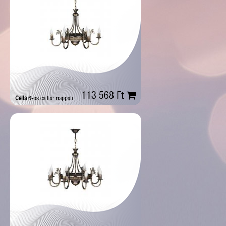
113 568 Ft
Cella
6-os csillár nappali